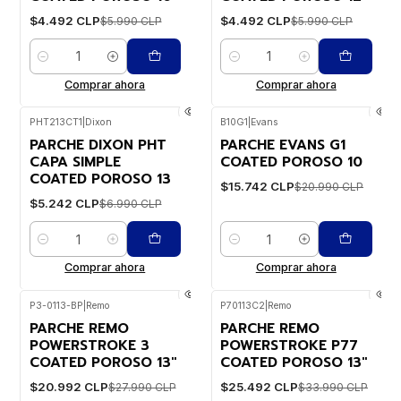
$4.492 CLP
$4.492 CLP
$5.990 CLP
$5.990 CLP
Cantidad
Cantidad
Comprar ahora
Comprar ahora
PHT213CT1
|
Dixon
B10G1
|
Evans
-25%
WEB
-25%
WEB
PARCHE DIXON PHT
PARCHE EVANS G1
CAPA SIMPLE
COATED POROSO 10
COATED POROSO 13
$15.742 CLP
$20.990 CLP
$5.242 CLP
$6.990 CLP
Cantidad
Cantidad
Comprar ahora
Comprar ahora
P3-0113-BP
|
Remo
P70113C2
|
Remo
-25%
WEB
-25%
WEB
PARCHE REMO
PARCHE REMO
POWERSTROKE 3
POWERSTROKE P77
COATED POROSO 13"
COATED POROSO 13"
$20.992 CLP
$25.492 CLP
$27.990 CLP
$33.990 CLP