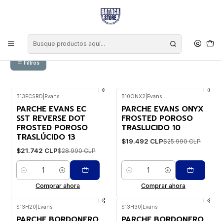
Inicio
Parches
Parches Caja
Parches Caja
Filtros
B13ECSRD
|
Evans
B10ONX2
|
Evans
-25%
WEB
-25%
WEB
PARCHE EVANS EC
PARCHE EVANS ONYX
SST REVERSE DOT
FROSTED POROSO
FROSTED POROSO
TRASLUCIDO 10
TRASLÚCIDO 13
$19.492 CLP
$25.990 CLP
$21.742 CLP
$28.990 CLP
Cantidad
Cantidad
Comprar ahora
Comprar ahora
S13H20
|
Evans
S13H30
|
Evans
-25%
WEB
-25%
WEB
PARCHE BORDONERO
PARCHE BORDONERO