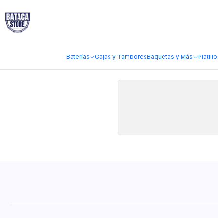
Inicio
Accesorios
Llaves y Accesorios Afinación
Llaves y Accesorios Afinación
Baterías
Cajas y Tambores
Baquetas y Más
Platillo