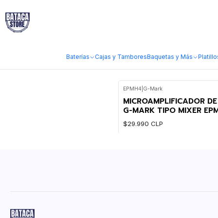
Inicio
Audio y Grabación
Auriculares
Amplificadores y Bodypacks Mo
Amplificadores y Bodypacks M
Baterías
Cajas y Tambores
Baquetas y Más
Platillo
EPMH4
|
G-Mark
MICROAMPLIFICADOR DE
G-MARK TIPO MIXER EP
$29.990 CLP