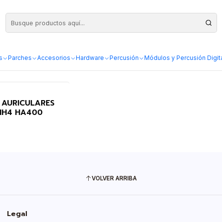
nitoreo Profesional
onitoreo Profesional
s
Parches
Accesorios
Hardware
Percusión
Módulos y Percusión Digit
 AURICULARES
MH4 HA400
VOLVER ARRIBA
Legal