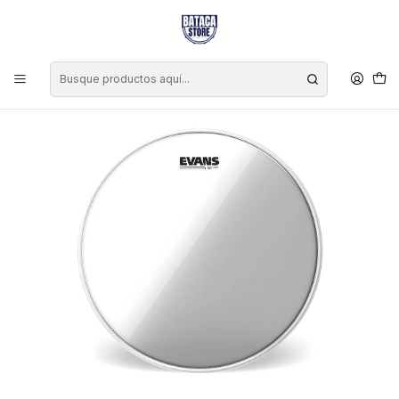
Inicio
Marcas
Evans
Parche Bordonero Evans Snare Side 300 14