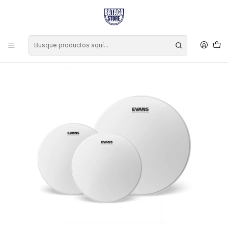
Inicio
Marcas
Evans
Set Parches Tom Evans G2 Coated Porosos Fusion 10, 12 y 14