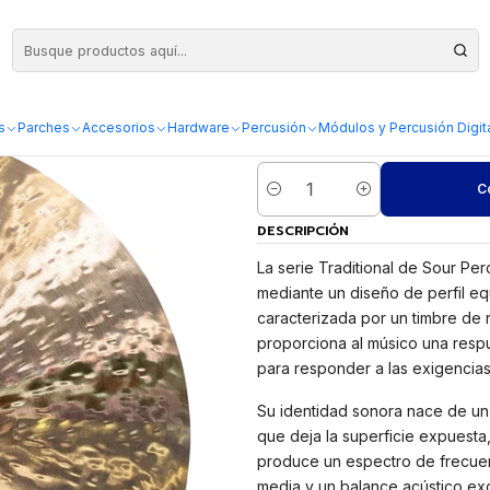
 Medium Ride 22"
Platillo Sour P
Ride 22"
s
Parches
Accesorios
Hardware
Percusión
Módulos y Percusión Digit
C
Cantidad
DESCRIPCIÓN
La serie Traditional de Sour Per
mediante un diseño de perfil equ
caracterizada por un timbre de 
proporciona al músico una respu
para responder a las exigencia
Su identidad sonora nace de un 
que deja la superficie expuesta, l
produce un espectro de frecuenc
media y un balance acústico exc