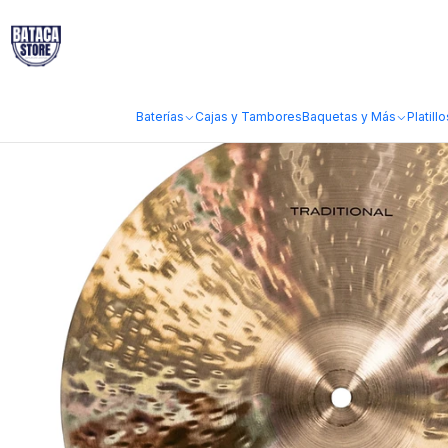
Inicio
Marcas
Sour Percussion
Platillo Sour Percussion Traditional
Baterías
Cajas y Tambores
Baquetas y Más
Platillo