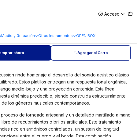
Acceso
ercussion Traditional Medium
al
Audio y Grabación
Otros Instrumentos
OPEN BOX
omprar ahora
Agregar al Carro
cussion rinde homenaje al desarrollo del sonido acústico clásico
ilibrado. Estos platillos entregan una respuesta tonal orgánica,
rango medio-bajo y una proyección contenida. Esta línea
esta dinámica predecible, siendo construida estructuralmente
s de los géneros musicales contemporáneos.
proceso de torneado artesanal y un detallado martillado a mano
ibre de recubrimientos o brillos artificiales. Este tratamiento
ias rico en armónicos controlados, un sustain de longitud
epcional entre el cuerpo y el borde. Esta combinación