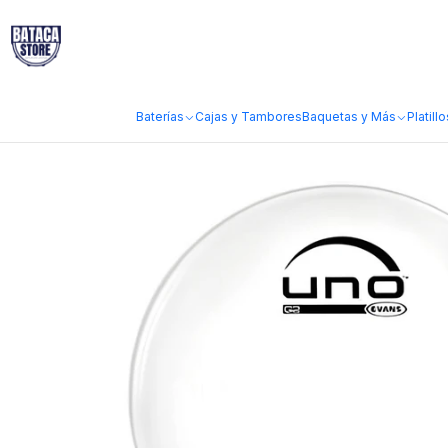
Inicio
Marcas
UNO by Evans
Parche UNO by Evans G2 Coated Poro
Baterías
Cajas y Tambores
Baquetas y Más
Platillo