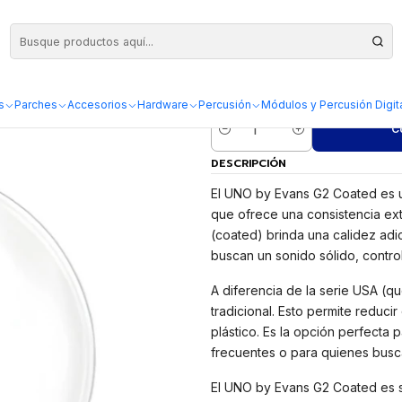
so 8
Parche UNO by
s
Parches
Accesorios
Hardware
Percusión
Módulos y Percusión Digit
C
Cantidad
DESCRIPCIÓN
El UNO by Evans G2 Coated es 
que ofrece una consistencia ext
(coated) brinda una calidez adi
buscan un sonido sólido, control
A diferencia de la serie USA (qu
tradicional. Esto permite reduc
plástico. Es la opción perfecta
frecuentes o para quienes busca
El UNO by Evans G2 Coated es su