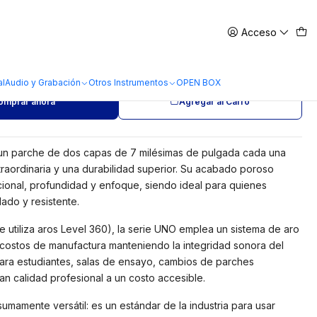
Acceso
 Evans G2 Coated Poroso 8
al
Audio y Grabación
Otros Instrumentos
OPEN BOX
omprar ahora
Agregar al Carro
un parche de dos capas de 7 milésimas de pulgada cada una
raordinaria y una durabilidad superior. Su acabado poroso
cional, profundidad y enfoque, siendo ideal para quienes
ado y resistente.
e utiliza aros Level 360), la serie UNO emplea un sistema de aro
ir costos de manufactura manteniendo la integridad sonora del
 para estudiantes, salas de ensayo, cambios de parches
n calidad profesional a un costo accesible.
mamente versátil: es un estándar de la industria para usar