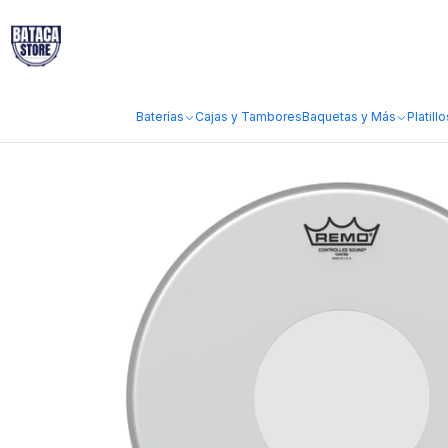
Inicio
Marcas
Remo
Parche Remo Controlled Sound Coated Poroso 
Baterías
Cajas y Tambores
Baquetas y Más
Platillo