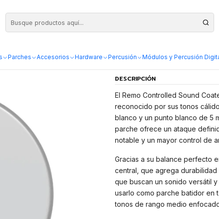
Top White Dot 14"
Parche Remo C
Poroso Top Whi
s
Parches
Accesorios
Hardware
Percusión
Módulos y Percusión Digit
DESCRIPCIÓN
El Remo Controlled Sound Coate
reconocido por sus tonos cálid
blanco y un punto blanco de 5 m
parche ofrece un ataque defini
notable y un mayor control de 
Gracias a su balance perfecto en
central, que agrega durabilidad 
que buscan un sonido versátil y
usarlo como parche batidor en t
tonos de rango medio enfocado