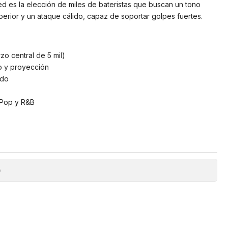
d es la elección de miles de bateristas que buscan un tono
perior y un ataque cálido, capaz de soportar golpes fuertes.
zo central de 5 mil)
o y proyección
ido
Pop y R&B
s