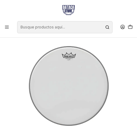
Inicio
Marcas
Remo
Parche Remo Ambassador X Coated 14"