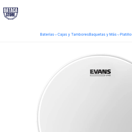
Inicio
Marcas
Evans
Parche Evans UV2 Coated Poroso 14
Baterías
Cajas y Tambores
Baquetas y Más
Platillo