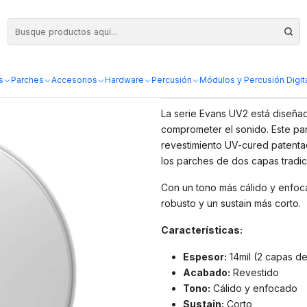
Parche Evans U
s
Parches
Accesorios
Hardware
Percusión
Módulos y Percusión Digit
DESCRIPCIÓN
La serie Evans UV2 está diseñad
comprometer el sonido. Este pa
revestimiento UV-cured patentad
los parches de dos capas tradic
Con un tono más cálido y enfoc
robusto y un sustain más corto.
Características:
Espesor:
14mil (2 capas de
Acabado:
Revestido
Tono:
Cálido y enfocado
Sustain:
Corto