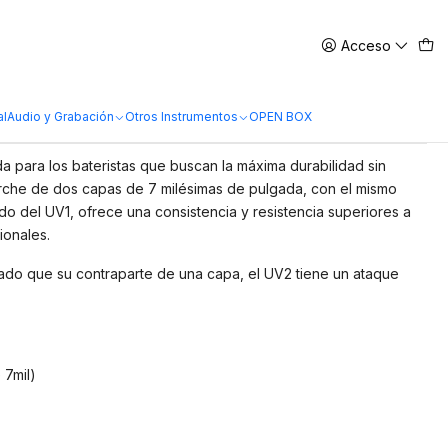
Acceso
V2 Coated Poroso 14
al
Audio y Grabación
Otros Instrumentos
OPEN BOX
a para los bateristas que buscan la máxima durabilidad sin
rche de dos capas de 7 milésimas de pulgada, con el mismo
o del UV1, ofrece una consistencia y resistencia superiores a
ionales.
ado que su contraparte de una capa, el UV2 tiene un ataque
 7mil)