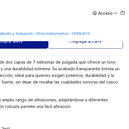
Acceso
2 Clear Transparente 13
al
Audio y Grabación
Otros Instrumentos
OPEN BOX
omprar ahora
Agregar al Carro
 de dos capas de 7 milésimas de pulgada que ofrece un tono
 y una durabilidad extrema. Su acabado transparente brinda un
cción, ideal para quienes exigen potencia, durabilidad y la
fuerte, sin dejar de resaltar las cualidades sonoras del casco
n amplio rango de afinaciones, adaptándose a diferentes
ón robusta permite una fácil afinación.
 7mil)