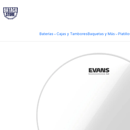
Inicio
Marcas
Evans
Parche Evans G2 Clear Transparente 13
Baterías
Cajas y Tambores
Baquetas y Más
Platillo