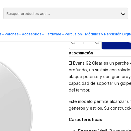
Parche Evans G
s
Parches
Accesorios
Hardware
Percusión
Módulos y Percusión Digit
C
Cantidad
DESCRIPCIÓN
El Evans G2 Clear es un parche
profundo, un sustain controlado
ataque potente y con gran proye
capacidad de soportar un golpe 
del tambor.
Este modelo permite alcanzar u
géneros y estilos. Su construcci
Características:
Espesor:
14mil (2 capas de