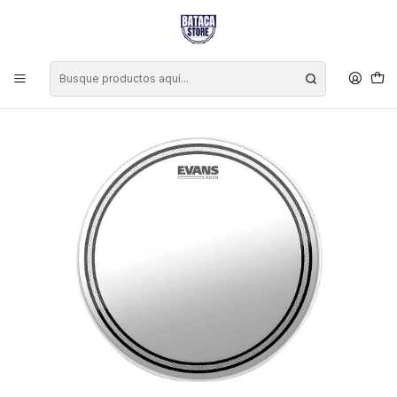
Inicio
Marcas
Evans
Parche Evans EC2S SST Frosted Poroso Traslucido 16