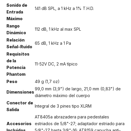
Sonido de
141 dB SPL, a 1 kHz a 1% T.H.D.
Entrada
Máximo
Rango
112 dB, 1 kHz al max SPL
Dinámico
Relación
65 dB, 1 kHz a 1 Pa
Señal-Ruido
Requisitos
de la
11-52V DC, 2 mA típico
Potencia
Phantom
Peso
49 g (1,7 oz)
99,0 mm (3,9") de largo, 21,0 mm (0,83") de
Dimensiones
diámetro máximo del cuerpo
Conector de
Integral de 3 pines tipo XLRM
Salida
AT8405a abrazadera para pedestales
Accesorios
estriados de 5/8"-27; adaptador estriado para
Incluidos
5/8"-27 hasta 3/8"-16; AT8159 capucha anti-