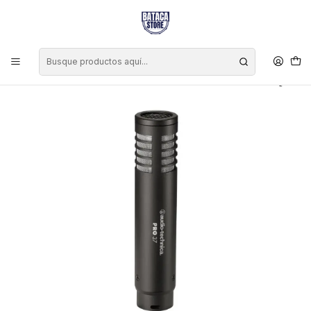
Inicio
Audio y Grabación
Microfonía
Micrófonos
Micrófono Cardioide de Condensador de Membrana Pequeña para
Overhead Audio-Technica PRO37