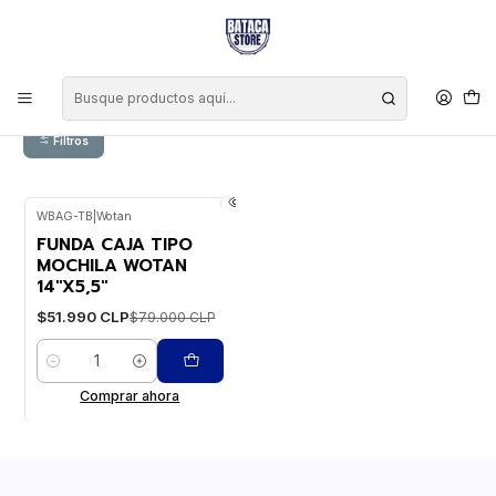
Inicio
Marcas
Wotan
Wotan
Filtros
WBAG-TB
|
Wotan
-34%
WEB
FUNDA CAJA TIPO
MOCHILA WOTAN
14"X5,5"
$51.990 CLP
$79.000 CLP
Cantidad
Comprar ahora