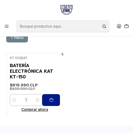
Inicio
Marcas
KAT
KAT
Filtros
KT-150
|
KAT
-11%
WEB
BATERÍA
ELECTRÓNICA KAT
KT-150
$619.990 CLP
$699.990 CLP
Cantidad
Comprar ahora