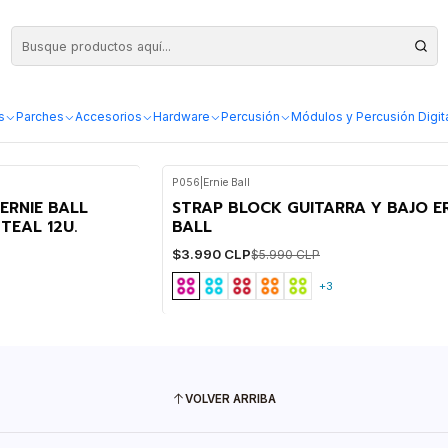
s
Parches
Accesorios
Hardware
Percusión
Módulos y Percusión Digit
P056
|
Ernie Ball
-33%
WEB
ERNIE BALL
STRAP BLOCK GUITARRA Y BAJO E
TEAL 12U.
BALL
$3.990 CLP
$5.990 CLP
+3
VOLVER ARRIBA