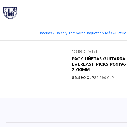
Inicio
Marcas
Ernie Ball
Ernie Ball
Baterías
Cajas y Tambores
Baquetas y Más
Platillo
P09196
|
Ernie Ball
-30%
WEB
PACK UÑETAS GUITARRA 
EVERLAST PICKS P09196 
2,00MM
$6.990 CLP
$9.990 CLP