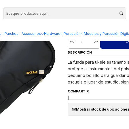
Funda Ukelele Soprano Rockbag RB20000B
Funda Ukelele
s
Parches
Accesorios
Hardware
Percusión
Módulos y Percusión Digit
C
Cantidad
DESCRIPCIÓN
La funda para ukeleles tamaño 
protege al instrumentos del po
pequeño bolsillo para guardar p
escuela o lugar de estudio, si
COMPARTIR
|
Mostrar stock de ubicacione