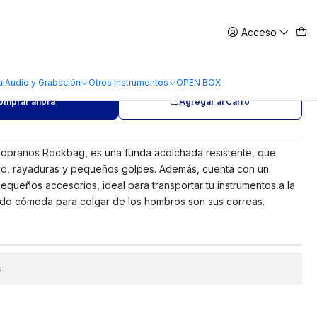
Acceso
 Soprano Rockbag RB20000B
al
Audio y Grabación
Otros Instrumentos
OPEN BOX
omprar ahora
Agregar al Carro
sopranos Rockbag, es una funda acolchada resistente, que
lvo, rayaduras y pequeños golpes. Además, cuenta con un
equeños accesorios, ideal para transportar tu instrumentos a la
endo cómoda para colgar de los hombros son sus correas.
s