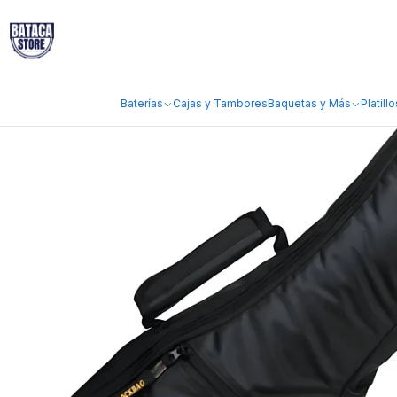
Inicio
Escolar y Educación
Instrumentos de Cuerda
Fundas Ukeleles
Baterías
Cajas y Tambores
Baquetas y Más
Platillo