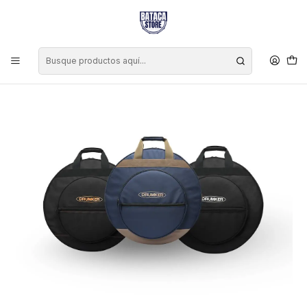
Inicio
Accesorios
Fundas, Estuches y Bolsos
Fundas Platillos
Funda Platillos Drumker 22"