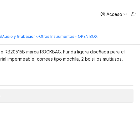
Acceso
 Rockbag RB20515B
al
Audio y Grabación
Otros Instrumentos
OPEN BOX
lo RB20515B marca ROCKBAG. Funda ligera diseñada para el
ial impermeable, correas tipo mochila, 2 bolsillos multiusos,
s