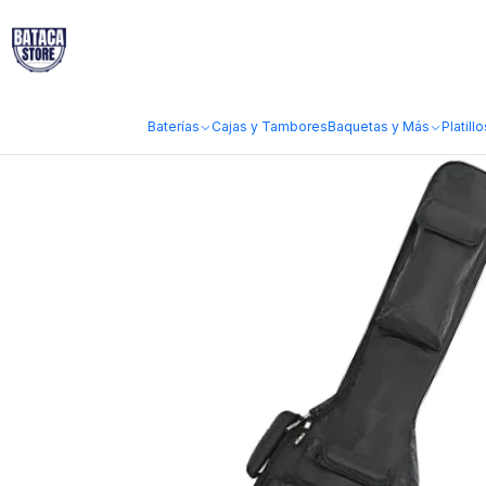
Inicio
Guitarras y Bajos
Fundas y Estuches Guitarra y Bajo
Funda de 
Baterías
Cajas y Tambores
Baquetas y Más
Platillo