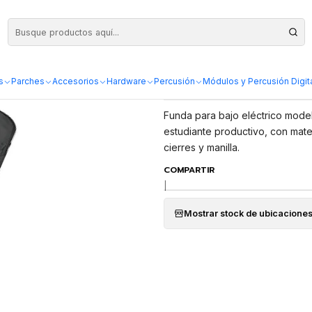
Bajo Rockbag RB20515B
Funda de Bajo
s
Parches
Accesorios
Hardware
Percusión
Módulos y Percusión Digit
DESCRIPCIÓN
Funda para bajo eléctrico mode
estudiante productivo, con mater
cierres y manilla.
COMPARTIR
|
Mostrar stock de ubicacione