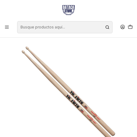
Inicio
Marcas
Vic Firth
Baquetas Batería Vic Firth American Jazz Hickory AJ1